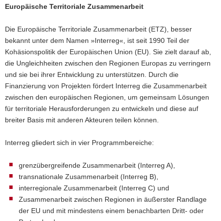
Europäische Territoriale Zusammenarbeit
a
v
Die Europäische Territoriale Zusammenarbeit (ETZ), besser
i
bekannt unter dem Namen »Interreg«, ist seit 1990 Teil der
g
Kohäsionspolitik der Europäischen Union (EU). Sie zielt darauf ab,
a
die Ungleichheiten zwischen den Regionen Europas zu verringern
t
und sie bei ihrer Entwicklung zu unterstützen. Durch die
i
Finanzierung von Projekten fördert Interreg die Zusammenarbeit
o
zwischen den europäischen Regionen, um gemeinsam Lösungen
n
für territoriale Herausforderungen zu entwickeln und diese auf
breiter Basis mit anderen Akteuren teilen können.
Interreg gliedert sich in vier Programmbereiche:
grenzübergreifende Zusammenarbeit (Interreg A),
transnationale Zusammenarbeit (Interreg B),
interregionale Zusammenarbeit (Interreg C) und
Zusammenarbeit zwischen Regionen in äußerster Randlage
der EU und mit mindestens einem benachbarten Dritt- oder