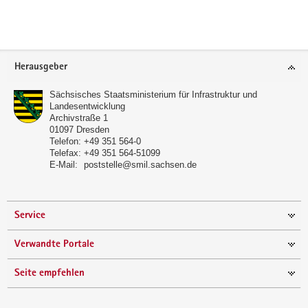
a
v
i
Footer-
g
Herausgeber
Bereich
a
t
Sächsisches Staatsministerium für Infrastruktur und
Landesentwicklung
i
Archivstraße 1
o
01097
Dresden
Telefon:
+49 351 564-0
n
Telefax:
+49 351 564-51099
E-Mail:
poststelle@smil.sachsen.de
Service
Verwandte Portale
Seite empfehlen