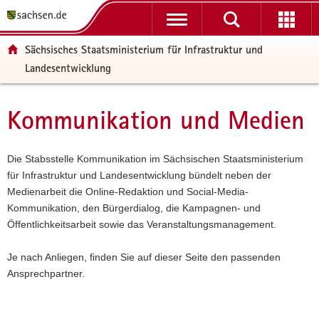
P
P
H
W
F
o
o
a
e
o
r
r
u
i
o
Sächsisches Staatsministerium für Infrastruktur und
t
t
p
t
t
Landesentwicklung
a
a
t
e
e
l
l
i
r
r
ü
n
n
e
-
Kommunikation und Medien
Hauptinhalt
b
a
h
I
B
e
v
a
n
e
r
i
l
f
r
Die Stabsstelle Kommunikation im Sächsischen Staatsministerium
g
g
t
o
e
für Infrastruktur und Landesentwicklung bündelt neben der
r
a
r
i
Medienarbeit die Online-Redaktion und Social-Media-
e
t
m
c
Kommunikation, den Bürgerdialog, die Kampagnen- und
i
i
a
h
Öffentlichkeitsarbeit sowie das Veranstaltungsmanagement.
f
o
t
e
n
i
Je nach Anliegen, finden Sie auf dieser Seite den passenden
n
o
Ansprechpartner.
d
n
e
N