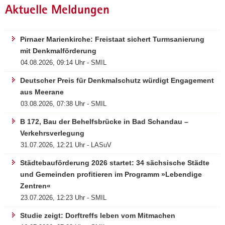
Aktuelle Meldungen
a
v
i
Pirnaer Marienkirche: Freistaat sichert Turmsanierung
g
mit Denkmalförderung
a
04.08.2026, 09:14 Uhr - SMIL
t
Deutscher Preis für Denkmalschutz würdigt Engagement
i
aus Meerane
o
n
03.08.2026, 07:38 Uhr - SMIL
B 172, Bau der Behelfsbrücke in Bad Schandau –
Verkehrsverlegung
31.07.2026, 12:21 Uhr - LASuV
Städtebauförderung 2026 startet: 34 sächsische Städte
und Gemeinden profitieren im Programm »Lebendige
Zentren«
23.07.2026, 12:23 Uhr - SMIL
Studie zeigt: Dorftreffs leben vom Mitmachen