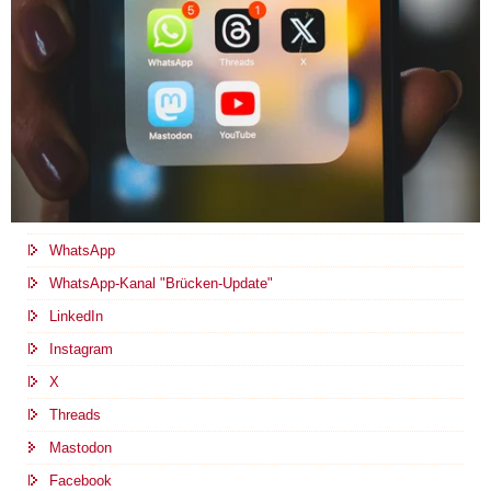
WhatsApp
WhatsApp-Kanal "Brücken-Update"
LinkedIn
Instagram
X
Threads
Mastodon
Facebook