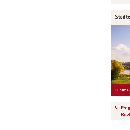
Stadt
© Nilz 
Prog
Rüc