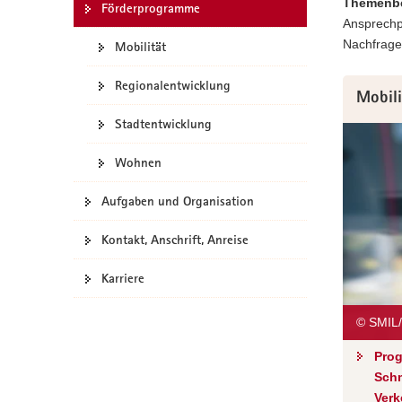
Themenbe
Förderprogramme
a
Ansprechpa
v
Nachfrage
Mobilität
i
g
Regionalentwicklung
Mobili
a
t
Stadtentwicklung
i
Wohnen
o
n
Aufgaben und Organisation
Kontakt, Anschrift, Anreise
Karriere
© SMIL
Prog
Schm
Verk