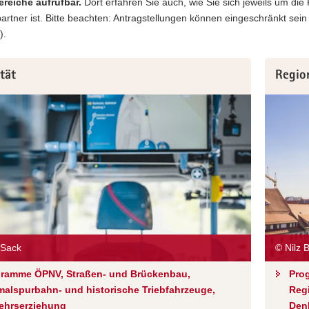
reiche aufrufbar.
Dort erfahren Sie auch, wie Sie sich jeweils um di
rtner ist. Bitte beachten: Antragstellungen können eingeschränkt sein (
).
tät
Regio
/Sack
© Nilz
ramme ÖPNV, Straßen- und Brückenbau,
Pro
alspurbahn- und historische Triebfahrzeuge,
Regi
ehrserziehung
Den