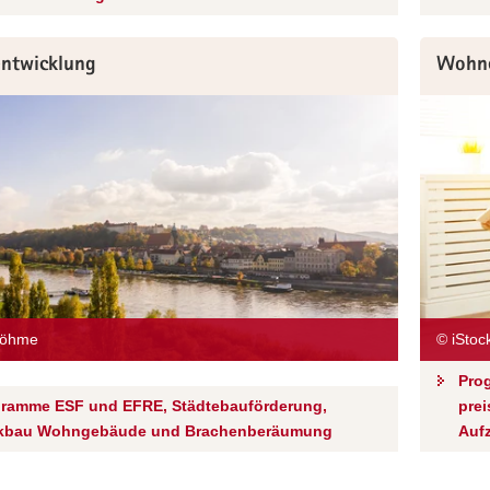
entwicklung
Wohn
Böhme
© iSto
Pro
ramme ESF und EFRE, Städtebauförderung,
pre
kbau Wohngebäude und Brachenberäumung
Auf