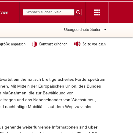
Suchbegriff
rvice
Suche starten
Übergeordnete Seiten
tgröße anpassen
Kontrast erhöhen
Seite vorlesen
twortet ein thematisch breit gefächertes Förderspektrum
nen
.
Mit Mitteln der Europäischen Union, des Bundes
von Maßnahmen, die zur Bewältigung von
beitragen und das Nebeneinander von Wachstums-,
d nachhaltige Mobilität – auf dem Weg zu vitalen
aus gehende weiterführende Informationen sind
über