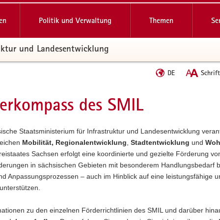
reifende
en
Politik und Verwaltung
Themen
Se
ruktur und Landesentwicklung
Sprache
DE
Schrif
wechseln
erkompass des SMIL
t
sche Staatsministerium für Infrastruktur und Landesentwicklung veran
reichen
Mobilität,
Regionalentwicklung
,
Stadtentwicklung
und
Woh
reistaates Sachsen erfolgt eine koordinierte und gezielte Förderung 
derungen in sächsischen Gebieten mit besonderem Handlungsbedarf 
d Anpassungsprozessen – auch im Hinblick auf eine leistungsfähige un
unterstützen.
mationen zu den einzelnen Förderrichtlinien des SMIL und darüber hin