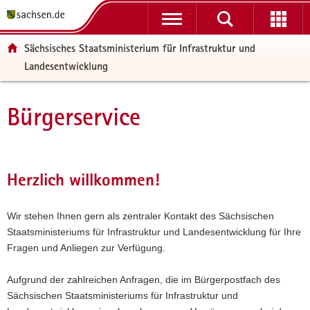
P
P
H
W
F
o
o
a
e
o
r
r
u
i
o
Sächsisches Staatsministerium für Infrastruktur und
t
t
p
t
t
Landesentwicklung
a
a
t
e
e
l
l
i
r
r
ü
n
n
e
-
Bürgerservice
Hauptinhalt
b
a
h
I
B
e
v
a
n
e
r
i
l
f
r
g
g
t
o
e
Herzlich willkommen!
r
a
r
i
e
t
m
c
i
i
a
h
Wir stehen Ihnen gern als zentraler Kontakt des Sächsischen
f
o
t
Staatsministeriums für Infrastruktur und Landesentwicklung für Ihre
e
n
i
Fragen und Anliegen zur Verfügung.
n
o
d
n
Aufgrund der zahlreichen Anfragen, die im Bürgerpostfach des
e
Sächsischen Staatsministeriums für Infrastruktur und
N