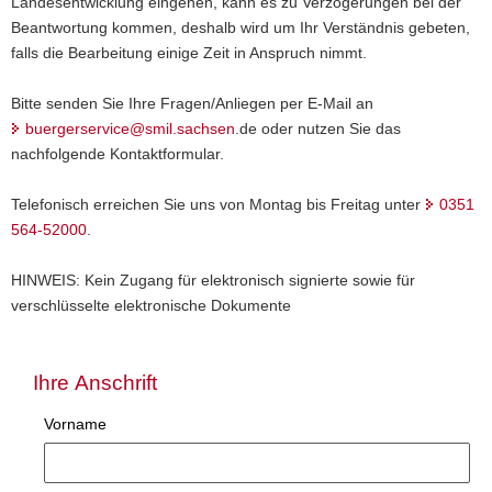
Landesentwicklung eingehen, kann es zu Verzögerungen bei der
a
Beantwortung kommen, deshalb wird um Ihr Verständnis gebeten,
v
falls die Bearbeitung einige Zeit in Anspruch nimmt.
i
g
Bitte senden Sie Ihre Fragen/Anliegen per E-Mail an
a
buergerservice@smil.sachsen
.de oder nutzen Sie das
t
nachfolgende Kontaktformular.
i
o
Telefonisch erreichen Sie uns von Montag bis Freitag unter
0351
n
564-52000
.
HINWEIS: Kein Zugang für elektronisch signierte sowie für
verschlüsselte elektronische Dokumente