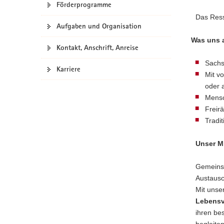
Förderprogramme
a
Das Ress
v
Aufgaben und Organisation
i
Was uns a
g
Kontakt, Anschrift, Anreise
a
Sachs
t
Karriere
Mit v
i
oder 
o
Mensc
n
Freir
Tradi
Unser Mi
Gemeins
Austausc
Mit unse
Lebensv
ihren be