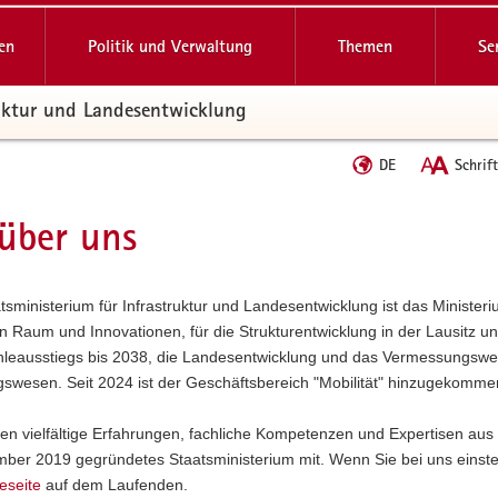
reifende
en
Politik und Verwaltung
Themen
Se
ruktur und Landesentwicklung
Sprache
DE
Schrif
wechseln
über uns
t
sministerium für Infrastruktur und Landesentwicklung ist das Ministeriu
en Raum und Innovationen, für die Strukturentwicklung in der Lausitz 
leausstiegs bis 2038, die Landesentwicklung und das Vermessungswes
wesen. Seit 2024 ist der Geschäftsbereich "Mobilität" hinzugekomme
gen vielfältige Erfahrungen, fachliche Kompetenzen und Expertisen aus
ber 2019 gegründetes Staatsministerium mit. Wenn Sie bei uns einsteig
eseite
auf dem Laufenden.