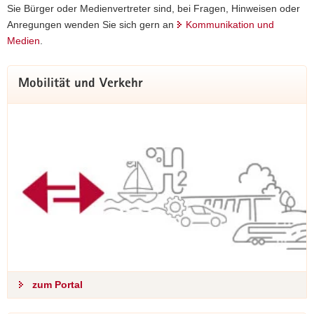
Sie Bürger oder Medienvertreter sind, bei Fragen, Hinweisen oder
zum Projekt
Anregungen wenden Sie sich gern an
Kommunikation und
Medien
.
Mobilität und Verkehr
Und wir sind mit dabei!
Auch das Sächsische Staatsministerium für Infrastruktur und
Landesentwicklung öffnet die Türen und präsentiert sich mit
vielen Themen und Aktionen.
zum Portal
mehr zum Programm und den Highlights