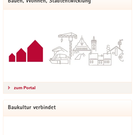
Bauen, Wohnen, Stadtentwicklung
Auf unserem zusätzlichen WhatsApp-Kanal halten wir die
Bürgerinnen und Bürger zum Thema Brücken im Freistaat
Sachsen seit Anfang 2025 up-to-date. Hier gibt es die
neuesten Informationen aus erster Hand. Neugierig? Dann
direkt abonnieren und nichts mehr verpassen!
hier abonnieren
zum Portal
Baukultur verbindet