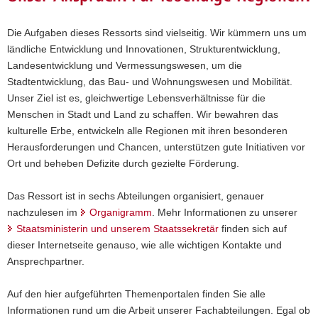
Die Aufgaben dieses Ressorts sind vielseitig. Wir kümmern uns um
ländliche Entwicklung und Innovationen, Strukturentwicklung,
Landesentwicklung und Vermessungswesen, um die
Stadtentwicklung, das Bau- und Wohnungswesen und Mobilität.
Unser Ziel ist es, gleichwertige Lebensverhältnisse für die
Menschen in Stadt und Land zu schaffen. Wir bewahren das
kulturelle Erbe, entwickeln alle Regionen mit ihren besonderen
Studie zu Dorfgemeinschaftshäusern
Herausforderungen und Chancen, unterstützen gute Initiativen vor
Ort und beheben Defizite durch gezielte Förderung.
in ländlichen Räumen Sachsens
veröffentlicht
Das Ressort ist in sechs Abteilungen organisiert, genauer
nachzulesen im
Organigramm
. Mehr Informationen zu unserer
Der Forschungsbericht untersucht Dorfgemeinschaftshäuser
Staatsministerin und unserem Staatssekretär
finden sich auf
und Bürgerzentren in ländlichen Räumen Sachsens. Im
dieser Internetseite genauso, wie alle wichtigen Kontakte und
Fokus stehen deren Entstehung und Management, die
Ansprechpartner.
Ausstattung und Angebote und das Zusammenwirken der
Akteure für lebenswerte Dörfer.
Auf den hier aufgeführten Themenportalen finden Sie alle
Informationen rund um die Arbeit unserer Fachabteilungen. Egal ob