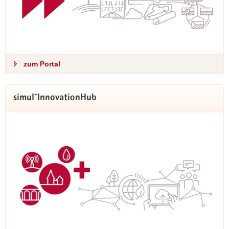
Familien in gemeinschaftlichen Wohnprojekten vergleichbar
gefördert.
hier informieren
zum Portal
simul⁺InnovationHub
Förderung Wohnraumanpassung
wieder gestartet