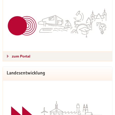
hier informieren
zum Portal
Landesentwicklung
Förderung Familienwohnen wieder
gestartet
Die Förderung von Haushalten mit mindestens einem Kind
bei der Bildung von selbstgenutztem Wohneigentum ist am
10. Oktober 2025 wieder angelaufen. Erstmals werden auch