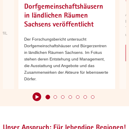
U
Dorfgemeinschaftshäusern
informieren
a
hier
v
in ländlichen Räumen
Au
e
informieren
i
In
Sachsens veröffentlicht
hier
g
Tü
informieren
a
SMIL
un
Der Forschungsbericht untersucht
hier
t
Dorfgemeinschaftshäuser und Bürgerzentren
abonnieren
i
in ländlichen Räumen Sachsens. Im Fokus
mehr
o
stehen deren Entstehung und Management,
erfahren
n
die Ausstattung und Angebote und das
Zusammenwirken der Akteure für lebenswerte
Dörfer.
zum Projekt
Hauptinhalt
Unser Anspruch: Für lebendige Regionen!